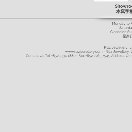
Showro
本寫字
Monday to 
Saturd
Closed on Su
星期
Rizz Jewellery Li
www.rizzjewellery.com • Rizz Jewellery L
Contact Us Tel: +852 2334 1880 • Fax: +852 2765 7545 Address: Unit